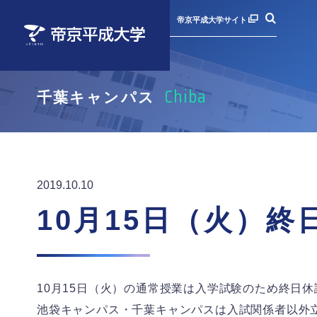
帝京平成大学サイト
Chiba
千葉キャンパス
お知らせ
お知らせ
お知らせ
お知らせ
学内
学内
学内
ポー
年間予定（学事日程）
年間予定（学事日程）
年間予定（学事日程）
学生納付金・奨学金
学生
学生
学生
就職
2019.10.10
10月15日（火）
部活動・サークル
部活動・サークル
部活動・サークル
留学・海外研修
留学
留学
留学
通学
学校感染症にかかった場合
学校感染症にかかった場合
学校感染症にかかった場合
10月15日（火）の通常授業は入学試験のため終日
池袋キャンパス・千葉キャンパスは入試関係者以外