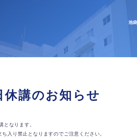
池袋
向けコンテンツ
向けコンテンツ
向けコンテンツ
タルサイトUNIPA
休講情報
休講情報
休講情報
窓口手続き
納付金・奨学金
納付金・奨学金
納付金・奨学金
支援
就職支援
就職支援
就職支援
学生生活
終日休講のお知らせ
・海外研修
・海外研修
・海外研修
について
通学について
通学について
通学について
お問い合わせ
休講となります。
立ち入り禁止となりますのでご注意ください。