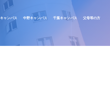
キャンパス
中野キャンパス
千葉キャンパス
父母等の方
窓口手続き
窓口手続き
窓口手続き
年間予定（学事日程）
学生生活
学生生活
学生生活
部活動・サークル
お問い合わせ
お問い合わせ
お問い合わせ
学校感染症にかかった場合