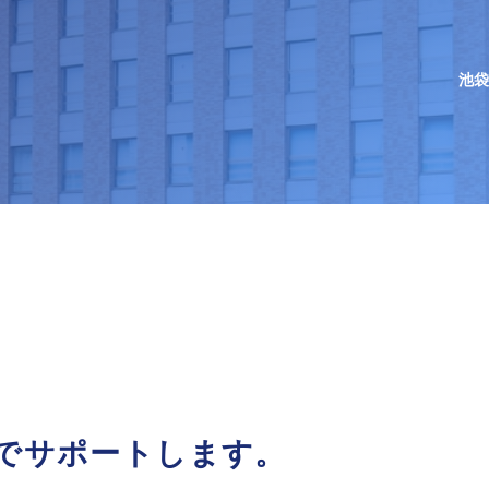
池袋
向けコンテンツ
向けコンテンツ
向けコンテンツ
タルサイトUNIPA
休講情報
休講情報
休講情報
窓口手続き
納付金・奨学金
納付金・奨学金
納付金・奨学金
支援
就職支援
就職支援
就職支援
学生生活
・海外研修
・海外研修
・海外研修
について
通学について
通学について
通学について
お問い合わせ
でサポートします。