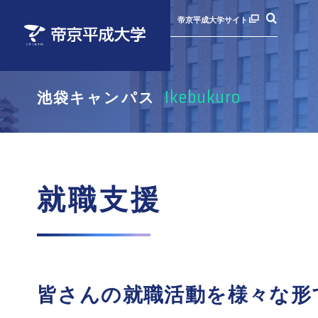
帝京平成大学サイト
Ikebukuro
池袋キャンパス
お知らせ
お知らせ
お知らせ
お知らせ
学内
学内
学内
ポー
年間予定（学事日程）
年間予定（学事日程）
年間予定（学事日程）
学生納付金・奨学金
学生
学生
学生
就職
就職支援
部活動・サークル
部活動・サークル
部活動・サークル
留学・海外研修
留学
留学
留学
通学
学校感染症にかかった場合
学校感染症にかかった場合
学校感染症にかかった場合
皆さんの就職活動を様々な形