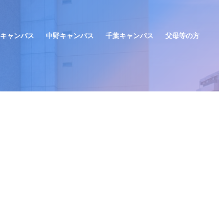
キャンパス
中野キャンパス
千葉キャンパス
父母等の方
窓口手続き
窓口手続き
窓口手続き
年間予定（学事日程）
学生生活
学生生活
学生生活
部活動・サークル
お問い合わせ
お問い合わせ
お問い合わせ
学校感染症にかかった場合