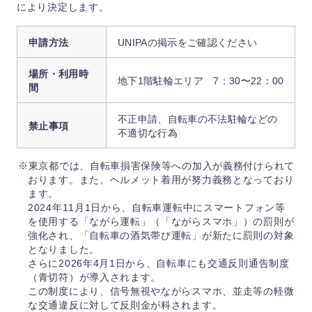
により決定します。
申請方法
UNIPAの掲示をご確認ください
場所・利用時
地下1階駐輪エリア 7：30〜22：00
間
不正申請、自転車の不法駐輪などの
禁止事項
不適切な行為
※東京都では、自転車損害保険等への加入が義務付けられて
おります。また、ヘルメット着用が努力義務となっており
ます。
2024年11月1日から、自転車運転中にスマートフォン等
を使用する「ながら運転」（「ながらスマホ」）の罰則が
強化され、「自転車の酒気帯び運転」が新たに罰則の対象
となりました。
さらに2026年4月1日から、自転車にも交通反則通告制度
（青切符）が導入されます。
この制度により、信号無視やながらスマホ、並走等の軽微
な交通違反に対して反則金が科されます。