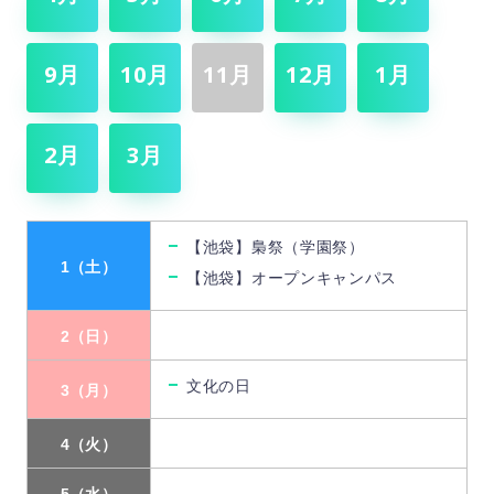
9月
10月
11月
12月
1月
2月
3月
【池袋】梟祭（学園祭）
1（土）
【池袋】オープンキャンパス
2（日）
文化の日
3（月）
4（火）