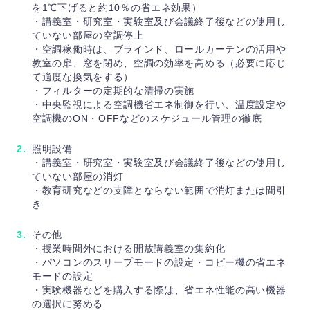
を1℃下げると約10％の省エネ効果）
・講義室・研究室・実験室及び会議終了後などの使用し
ていない部屋の空調停止
・空調稼働時は、ブラインド、ロールカーテンの活用や
教室の扉、窓を閉め、空調の効率を高める（必要に応じ
て適度な換気をする）
・フィルターの定期的な清掃の実施
・中央監視による空調機省エネ制御を行い、温度設定や
空調機のON・OFFなどのスケジュール管理の徹底
照明設備
・講義室・研究室・実験室及び会議終了後などの使用し
ていない部屋の消灯
・教育研究などの支障とならない範囲で消灯または間引
き
その他
・授業時間外における開放講義室の集約化
・パソコンのスリープモードの設定・コピー機の省エネ
モードの設定
・実験機器などを購入する際は、省エネ性能の高い機器
の選択に努める