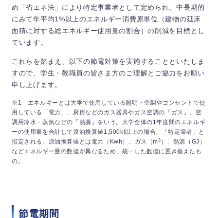
め「省エネ法」により特定事業者として定められ、中長期的
にみて年平均1%以上のエネルギー消費原単位（建物の延床
面積に対する総エネルギー使用量の割合）の削減を目標とし
ています。
これらを踏まえ、以下の節電対策を実施することといたしま
すので、学生・教職員の皆さま方のご理解とご協力をお願い
申し上げます。
※1 エネルギーとは大学で使用している照明・空調やコンセントで使
用している「電力」、厨房などのガス器具やガス空調の「ガス」、空
調用冷水・蒸気などの「熱源」をいう。大学全体の1年度間のエネルギ
ーの使用量を合計して原油換算値1,500kl以上の場合、「特定業者」と
3
指定される。原油換算値とは電力（Kwh）、ガス（m
）、熱源（GJ）
などエネルギー量の数値が異なるため、統一した数値に置き換えたも
の。
節電期間