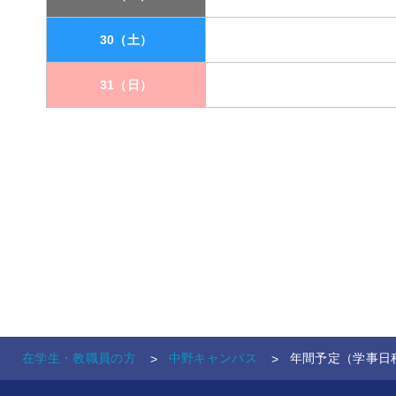
30（土）
31（日）
在学生・教職員の方
中野キャンパス
年間予定（学事日