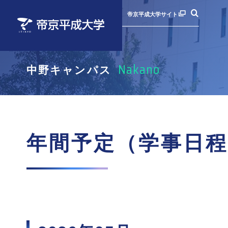
帝京平成大学サイト
Nakano
中野キャンパス
お知らせ
お知らせ
お知らせ
お知らせ
学内
学内
学内
ポー
年間予定（学事日程）
年間予定（学事日程）
年間予定（学事日程）
学生納付金・奨学金
学生
学生
学生
就職
年間予定（学事日程
部活動・サークル
部活動・サークル
部活動・サークル
留学・海外研修
留学
留学
留学
通学
学校感染症にかかった場合
学校感染症にかかった場合
学校感染症にかかった場合