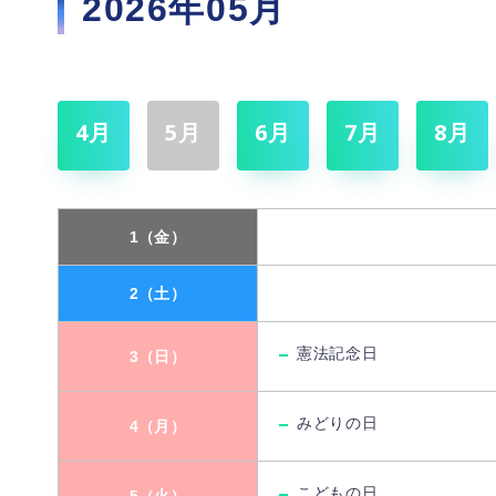
2026年05月
4月
5月
6月
7月
8月
1（金）
2（土）
憲法記念日
3（日）
みどりの日
4（月）
こどもの日
5（火）