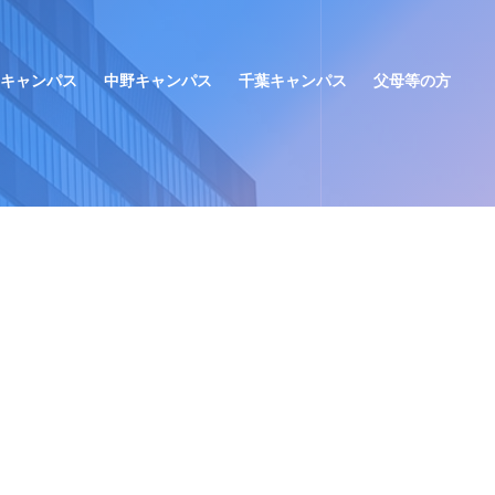
キャンパス
中野キャンパス
千葉キャンパス
父母等の方
窓口手続き
窓口手続き
窓口手続き
年間予定（学事日程）
学生生活
学生生活
学生生活
部活動・サークル
お問い合わせ
お問い合わせ
お問い合わせ
学校感染症にかかった場合