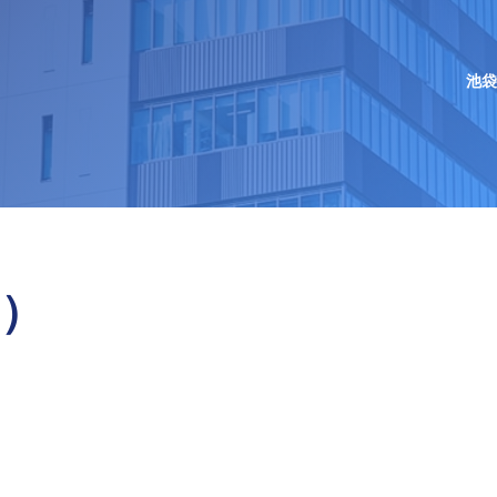
池袋
向けコンテンツ
向けコンテンツ
向けコンテンツ
タルサイトUNIPA
休講情報
休講情報
休講情報
窓口手続き
納付金・奨学金
納付金・奨学金
納付金・奨学金
支援
就職支援
就職支援
就職支援
学生生活
）
・海外研修
・海外研修
・海外研修
について
通学について
通学について
通学について
お問い合わせ